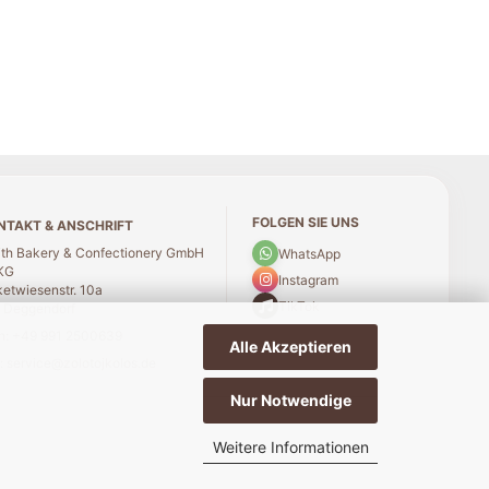
FOLGEN SIE UNS
NTAKT & ANSCHRIFT
th Bakery & Confectionery GmbH
WhatsApp
KG
Instagram
etwiesenstr. 10a
TikTok
 Deggendorf
n
:
+49 991 2500639
Alle Akzeptieren
:
service@zolotojkolos.de
Nur Notwendige
Weitere Informationen