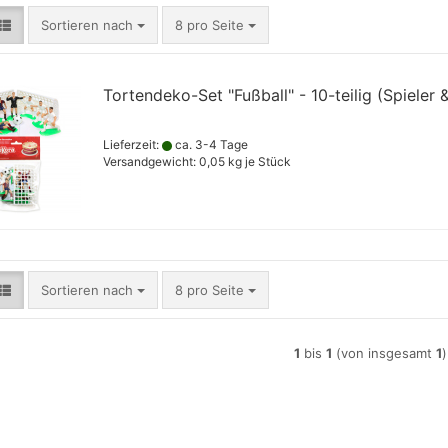
Sortieren nach
pro Seite
Sortieren nach
8 pro Seite
Tortendeko-Set "Fußball" - 10-teilig (Spieler 
Lieferzeit:
ca. 3-4 Tage
Versandgewicht:
0,05
kg je Stück
Sortieren nach
pro Seite
Sortieren nach
8 pro Seite
1
bis
1
(von insgesamt
1
)