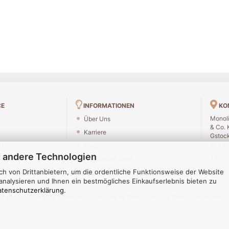
CE
INFORMATIONEN
KO
Monoli
Über Uns
& Co. 
Karriere
Gstock
94469
nd
Blog
 andere Technologien
Telefo
Individuelle Torte
E-Mail
h von Drittanbietern, um die ordentliche Funktionsweise der Website
ücksendung
Sitemap
nalysieren und Ihnen ein bestmögliches Einkaufserlebnis bieten zu
atenschutzerklärung
.
© Copyright 2025 · Onlineshop Software by Gambio.de · Alle Rechte vorbehalten