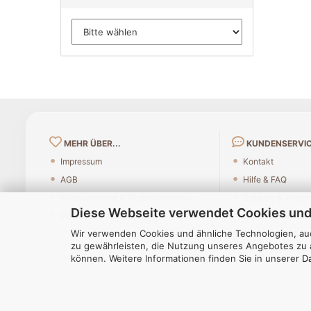
MEHR ÜBER...
KUNDENSERVI
Impressum
Kontakt
AGB
Hilfe & FAQ
Widerrufsrecht & Widerrufsformular
Zahlung & Versa
Diese Webseite verwendet Cookies und
Datenschutzerklärung
Callback Service
Wir verwenden Cookies und ähnliche Technologien, auc
Reklamation & R
zu gewährleisten, die Nutzung unseres Angebotes zu a
können. Weitere Informationen finden Sie in unserer
D