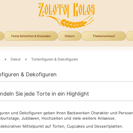
Feine Schnitten & Rouladen
Ostern
Thekenverkauf
»
»
e
Dekor
Tortenfiguren & Dekofiguren
nfiguren & Dekofiguren
deln Sie jede Torte in ein Highlight
guren und Dekofiguren geben Ihren Backwerken Charakter und Persoenl
burtstage, Jubilaeen, Hochzeiten und viele weitere Anlaesse.
s dekorativer Mittelpunkt auf Torten, Cupcakes und Dessertplatten.