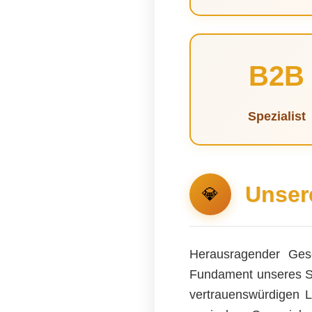
B2B
Spezialist
Unser
💎
Herausragender Ge
Fundament unseres Sch
vertrauenswürdigen L