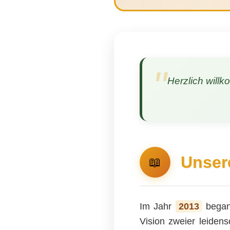
Herzlich willk
Unser
📖
Im Jahr
2013
began
Vision zweier leidens