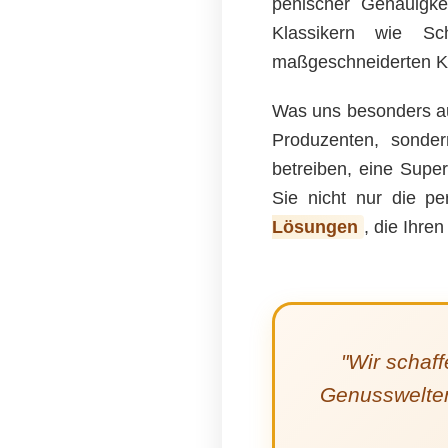
penischer Genauigke
Klassikern wie Sc
maßgeschneiderten Kr
Was uns besonders au
Produzenten, sonder
betreiben, eine Super
Sie nicht nur die p
Lösungen
, die Ihre
"Wir schaf
Genusswelten