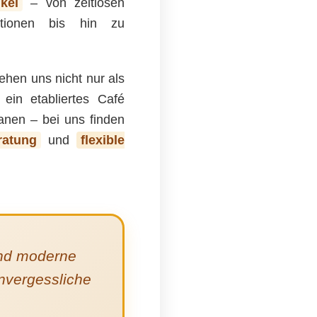
kel
– von zeitlosen
ationen bis hin zu
tehen uns nicht nur als
ein etabliertes Café
lanen – bei uns finden
ratung
und
flexible
und moderne
nvergessliche