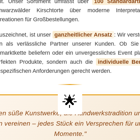
it. Unser Sortiment umfasst über
100 Standardarti
hwarzwälder Kirschtorte über moderne Interpret
eationen für Großbestellungen.
szeichnet, ist unser
ganzheitlicher Ansatz
: Wir vers
n als verlässliche Partner unserer Kunden. Ob Sie 
marktkette beliefern oder ein unvergessliches Event p
erfekten Produkte, sondern auch die
individuelle Be
n spezifischen Anforderungen gerecht werden.
fen süße Kunstwerke, die Handwerkstradition 
 vereinen – jedes Stück ein Versprechen für u
Momente."