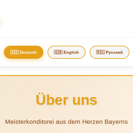
🇩🇪 Deutsch
🇬🇧 English
🇷🇺 Русский
Über uns
Meisterkonditorei aus dem Herzen Bayerns